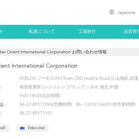
Japanese
オ
私達について
工場旅行
品質管
bei Orient International Corporation お問い合わせ情報
ient International Corporation
5F,BLDG ノー8,SOHOTown,CBD,Huaihai Road,江山地区,
南部産業区 (シンリレンコウ) シアンタオ,湖北,中国
:
9:00-18:00(北京時間)
86-27-85577096(労働時間) 86--13237136291(非作業時間)
 :
86-27-85577101
:
call
Video chat