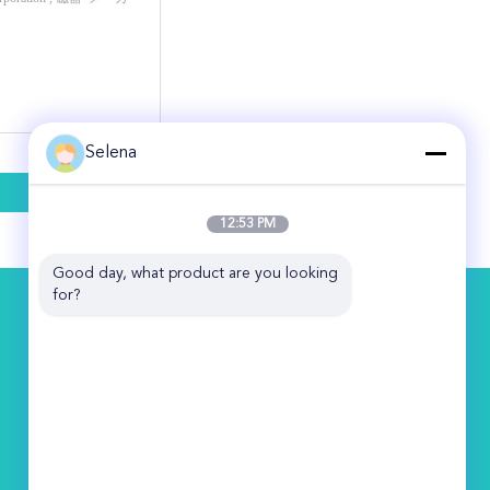
Selena
12:53 PM
Good day, what product are you looking 
for?
お問い合わせ
Hubei Orient International Corporation
5F,BLDG ノー8,SOHOTown,CBD,Huaihai
Road,江山地区,武漢,湖北,中国
86-27-85577096
selenazjq@hborient.com