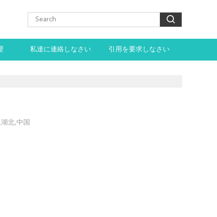
理
私達に連絡しなさい
引用を要求しなさい
武漢,湖北,中国