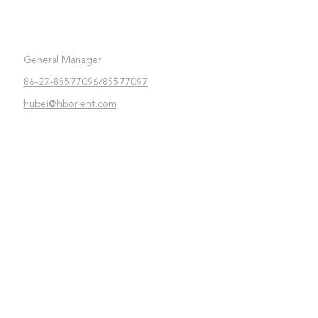
General Manager
86-27-85577096/85577097
:
hubei@hborient.com