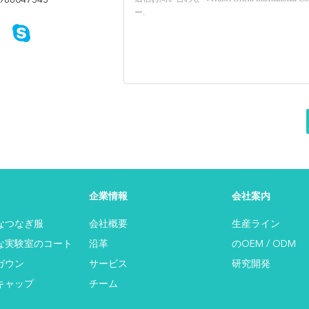
986047343
企業情報
会社案内
なつなぎ服
会社概要
生産ライン
な実験室のコート
沿革
のOEM / ODM
ガウン
サービス
研究開発
キャップ
チーム