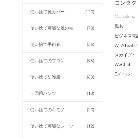
コンタク
使い捨て靴カバー
(120)
Ms. Selena
職名 :
使い捨て可能な腕の袖
(73)
ビジネス電話
使い捨て手術衣
(36)
WHATSAPP 
スカイプ :
使い捨てのプロン
(96)
WeChat :
Eメール :
使い捨て防護服
(63)
一回用パンツ
(18)
使い捨てのキモノ
(20)
使い捨て可能なシーツ
(12)