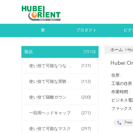
家
プロダクト
ビデ
ホーム
Hu
製品
(1510)
Hubei Or
使い捨て可能なつなぎ服
(131)
住所 :
使い捨て可能な実験室のコート
(112)
工場の住所 
作業時間 :
使い捨て隔離ガウン
(200)
ビジネス電話
ファックス 
一回用ヘッドキャップ
(271)
Free 
使い捨て可能なマスク
(297)