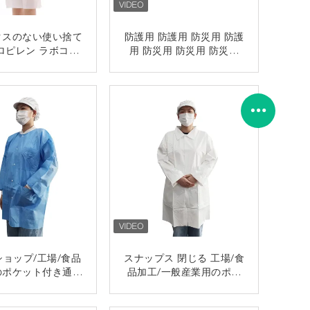
クスのない使い捨て
防護用 防護用 防災用 防護
ロピレン ラボコー
用 防災用 防災用 防災用
ト
防災用 防災用 防災用 防災
用 防災用 防災用 防災用
接触
接触
防災用 防災用 防災用 防災
用 防災用 防災用 防災用
防災用
ョップ/工場/食品
スナップス 閉じる 工場/食
のポケット付き通気
品加工/一般産業用のポケ
い捨てSMS白衣
ット付きの使い捨てMPラ
ボコート
接触
接触