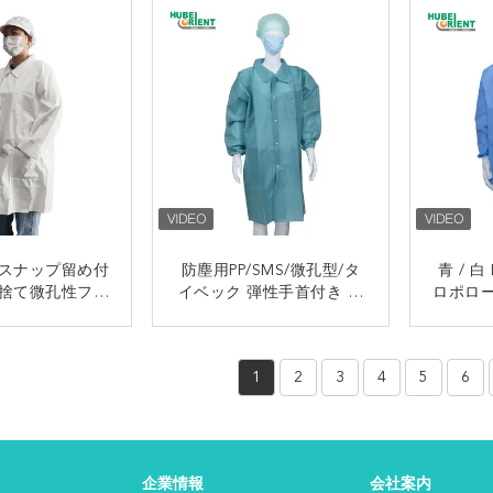
スナップ留め付
防塵用PP/SMS/微孔型/タ
青 / 白 
捨て微孔性フィ
イベック 弾性手首付き 防
ロポロー
ミネート白衣
塵用防塵用ラボコート
使い
接触
接触
1
2
3
4
5
6
企業情報
会社案内