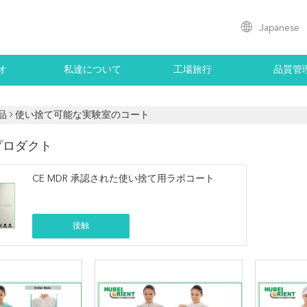
Japanese
オ
私達について
工場旅行
品質管
品
使い捨て可能な実験室のコート
プロダクト
CE MDR 承認された使い捨て用ラボコート
接触