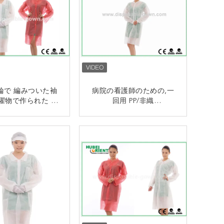
輪で 編みついた袖
病院の看護師のための,一
濯物で作られた 洗
回用 PP/非織
物で作られた
物/SMS/tyvek ラボコート
接触
接触