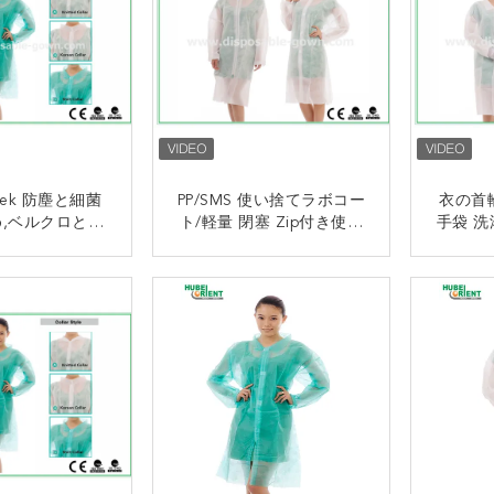
yvek 防塵と細菌
PP/SMS 使い捨てラボコー
衣の首
,ベルクロとシ
ト/軽量 閉塞 Zip付き使い
手袋 洗
きの使い捨てラ
捨て医療服
濯
コート
接触
接触