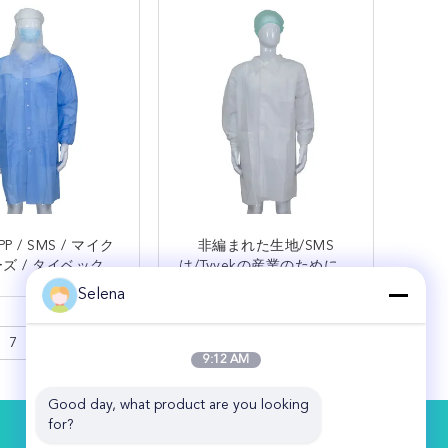
PP / SMS / マイク
非編まれた生地/SMS
ズ / タイベックの
は/Tyvekの産業のために使
捨てラボコート
い捨て可能な実験室塗る
Selena
接触
接触
7
>
9:12 AM
Good day, what product are you looking 
for?
お問い合わせ