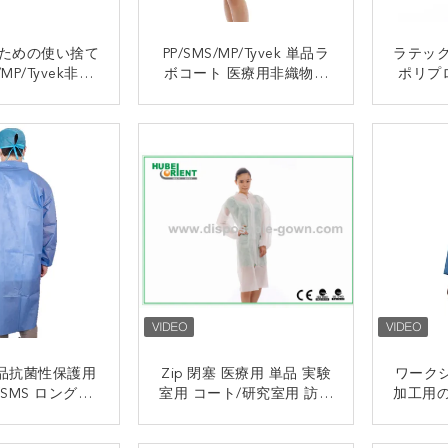
ための使い捨て
PP/SMS/MP/Tyvek 単品ラ
ラテッ
/MP/Tyvek非織
ボコート 医療用非織物ラ
ポリプ
ボコート
ボコート ベルクロ付き 看
護師病院用
接触
接触
単品抗菌性保護用
Zip 閉塞 医療用 単品 実験
ワークシ
/SMS ロングラ
室用 コート/研究室用 訪問
加工用
コート
者用 コート
性使
接触
接触