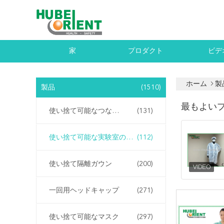
家
プロダクト
ビデ
ホーム
製
製品
(1510)
最もよい
使い捨て可能なつなぎ服
(131)
使い捨て可能な実験室のコート
(112)
使い捨て隔離ガウン
(200)
一回用ヘッドキャップ
(271)
使い捨て可能なマスク
(297)