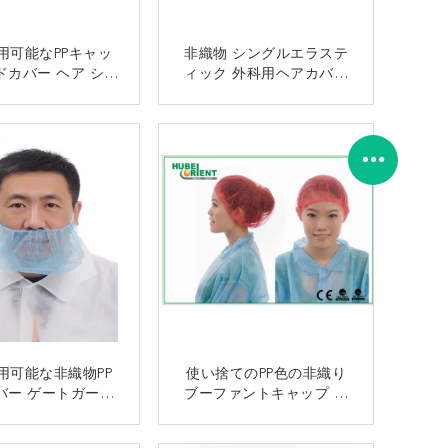
用可能なPPキャッ
非織物 シングルエラステ
ドカバー ヘア シン
ィック 外科用ヘアカバー
ラスティックで外科
非織物 使い捨てブーファ
作業服のために
ントキャップ
接触
接触
用可能な非織物PP
使い捨てのPP色の非織り
バー ゲートガード
ブーファントキャップ 丸
カバー シングルエ
い外科用 乳児用 ヘア ヘッ
ラスティック
ドカバー キャップ
接触
接触