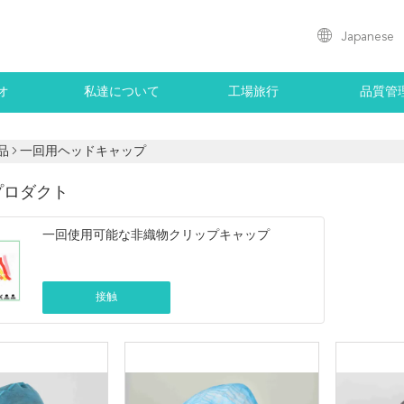
Japanese
オ
私達について
工場旅行
品質管
品
一回用ヘッドキャップ
プロダクト
一回使用可能な非織物クリップキャップ
接触