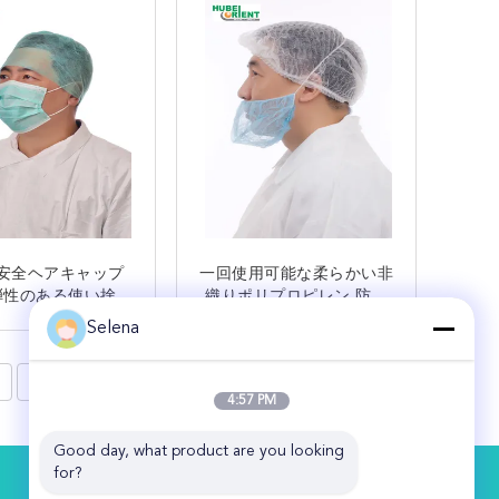
安全ヘアキャップ
一回使用可能な柔らかい非
弾性のある使い捨て
織りポリプロピレン 防護
織物医用キャップ
用バードカバー 単一弾性
Selena
接触
接触
8
>
4:57 PM
Good day, what product are you looking 
for?
お問い合わせ