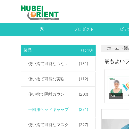
家
プロダクト
ビデ
ホーム
製
製品
(1510)
最もよい
使い捨て可能なつなぎ服
(131)
使い捨て可能な実験室のコート
(112)
使い捨て隔離ガウン
(200)
一回用ヘッドキャップ
(271)
使い捨て可能なマスク
(297)