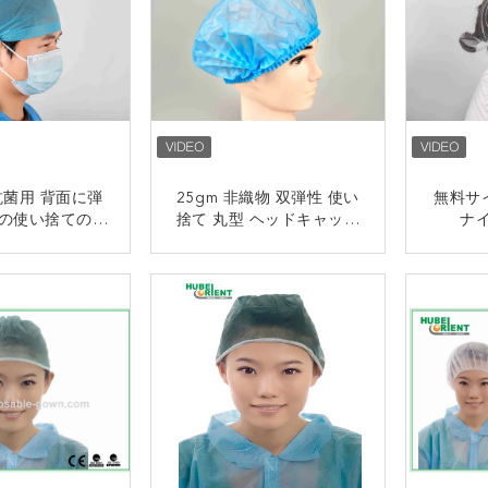
 抗菌用 背面に弾
25gm 非織物 双弾性 使い
無料サ
の使い捨ての医
捨て 丸型 ヘッドキャップ
ナ
の帽子
医者/看護師 キャップ
接触
接触