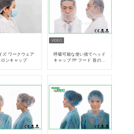
イズ ワークウェア
呼吸可能な使い捨てヘッド
イロンキャップ
キャップ PP フード 首の保
護
接触
接触