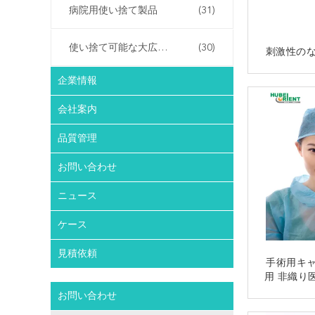
病院用使い捨て製品
(31)
使い捨て可能な大広間プロダクト
(30)
刺激性のな
企業情報
会社案内
品質管理
お問い合わせ
ニュース
ケース
見積依頼
手術用キャ
用 非織り
性のための
お問い合わせ
科ヘッド