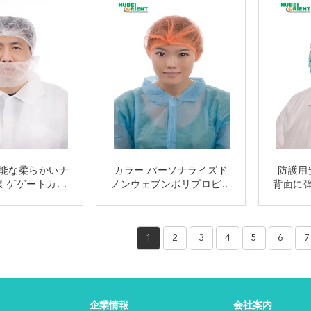
能な柔らかいナ
カラー パーソナライズド
防護用
環 ゲゲートカバ
ノンウェブンポリプロピレ
背面に
単一弾性
ン 使い捨てマブキャップ
の非
ヘッドカバー
接触
接触
1
2
3
4
5
6
7
企業情報
会社案内