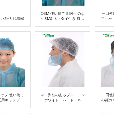
OEM 使い捨て 刺激性のな
一回使
いSMS 脱着帽
いSMS ネクタイ付き 織物
プ ヘッ
のない看護師のキャップ
グルエ
用
接触
接触
ップ 使い捨て
単一弾性のあるブルーアン
一回使
医用キャップ 女
ドホワイト・バード・ネッ
の顔カ
ネクタイ付き外
トカバー/マウスガード
ゲート
カバーキャップ
接触
接触