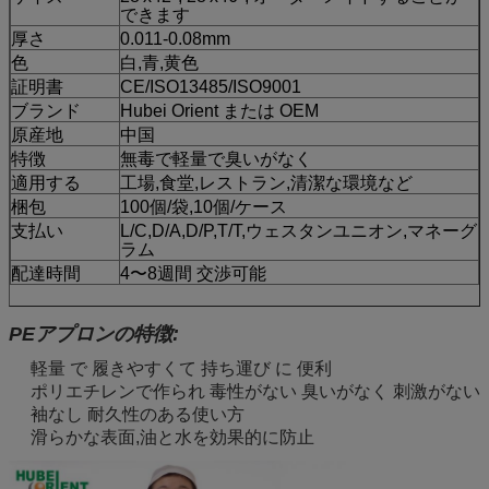
できます
厚さ
0.011-0.08mm
色
白,青,黄色
証明書
CE/ISO13485/ISO9001
ブランド
Hubei Orient または OEM
原産地
中国
特徴
無毒で軽量で臭いがなく
適用する
工場,食堂,レストラン,清潔な環境など
梱包
100個/袋,10個/ケース
支払い
L/C,D/A,D/P,T/T,ウェスタンユニオン,マネーグ
ラム
配達時間
4〜8週間 交渉可能
PEアプロンの特徴:
軽量 で 履きやすくて 持ち運び に 便利
ポリエチレンで作られ 毒性がない 臭いがなく 刺激がない
袖なし 耐久性のある使い方
滑らかな表面,油と水を効果的に防止