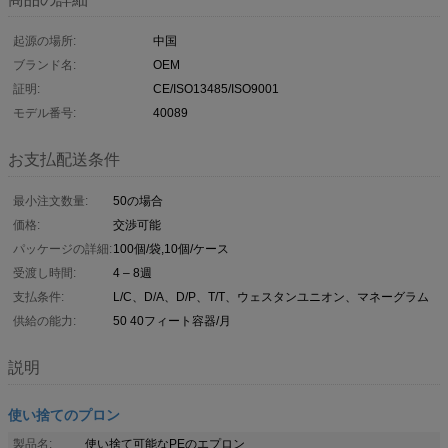
起源の場所:
中国
ブランド名:
OEM
証明:
CE/ISO13485/ISO9001
モデル番号:
40089
お支払配送条件
最小注文数量:
50の場合
価格:
交渉可能
パッケージの詳細:
100個/袋,10個/ケース
受渡し時間:
4 – 8週
支払条件:
L/C、D/A、D/P、T/T、ウェスタンユニオン、マネーグラム
供給の能力:
50 40フィート容器/月
説明
使い捨てのプロン
製品名:
使い捨て可能なPEのエプロン