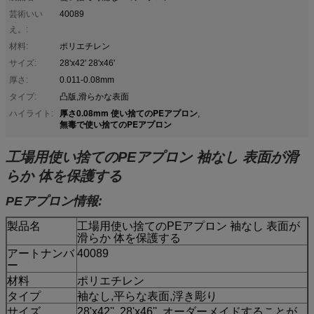
芸術いい
40089
え。:
材料:
ポリエチレン
サイズ:
28'x42' 28'x46'
厚さ:
0.011-0.08mm
タイプ:
凸版,滑らかな表面
厚さ0.08mm 使い捨てのPEアプロン
ハイライト:
,
無毒で使い捨てのPEアプロン
工場用使い捨てのPEアプロン 袖なし 表面が滑
らか 体を保護する
PEアプロン情報:
製品名
工場用使い捨てのPEアプロン 袖なし 表面が
滑らか 体を保護する
アートナンバ
40089
ー
材料
ポリエチレン
タイプ
袖なし,平らな表面,浮き彫り
サイズ
28'x42'', 28'x46'', オーダーメイドすることが