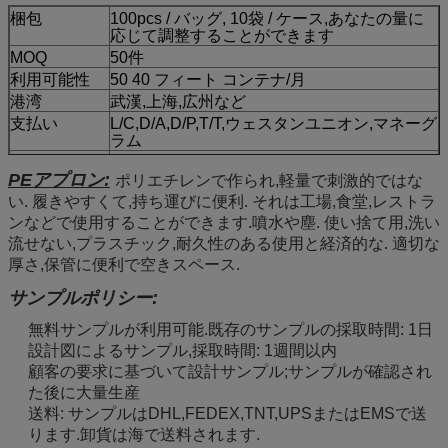
梱包
100pcs / バッグ, 10袋 / ケース,あなたの量に
応じて調整することができます
MOQ
50件
利用可能性
50 40 フィート コンテナ/月
港湾
武漢,上海,広州など
支払い
L/C,D/A,D/P,T/T,ウェスタンユニオン,マネーグ
ラム
配達時間
4〜8週間 交渉可能
PEアプロン:
ポリエチレンで作られ,軽量で刺激的ではな
い. 履きやすくて,持ち運びに便利. それは工場,食堂,レストラ
ンなどで使用することができます.噴水や塵. 使い捨て用,洗い
流せない,プラスチック,耐久性のある使用と経済的な. 適切な
厚さ,保管に便利で空きスペース.
サンプルポリシー:
無料サンプルが利用可能.既存のサンプルの採取時間: 1日
設計図によるサンプル,採取時間: 1週間以内
顧客の要求に基づいて設計サンプル;サンプルが確認され
た後に大量生産
送料: サンプルはDHL,FEDEX,TNT,UPSまたはEMSで送
ります.卸貨は海で送料されます.