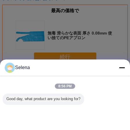
最高の価格で
無毒 滑らかな表面 厚さ 0.08mm 使
い捨てのPEアプロン
続行
Selena
使い捨てのプロン
多く
8:56 PM
Good day, what product are you looking for?
油性 防塵 滑らか
40g/m2 首を開け
食品産業用 軽量で
食品加工
浮き彫り 表面 PE
るパンチ付きの使
防水型 マイクロポ
ン/ワーク
エプロン 防水 キ
い捨ての非織布ア
ローズ型アプロン
用 防水用
ッチン / 工場 / 庭
プロン
PVCア
園 用 彩色
言語を変えて下さい