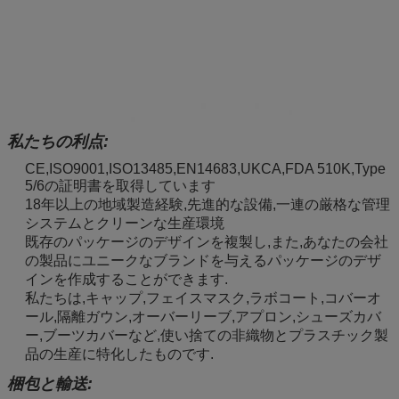
私たちの利点:
CE,ISO9001,ISO13485,EN14683,UKCA,FDA 510K,Type
5/6の証明書を取得しています
18年以上の地域製造経験,先進的な設備,一連の厳格な管理
システムとクリーンな生産環境
既存のパッケージのデザインを複製し,また,あなたの会社
の製品にユニークなブランドを与えるパッケージのデザ
インを作成することができます.
私たちは,キャップ,フェイスマスク,ラボコート,コバーオ
ール,隔離ガウン,オーバーリーブ,アプロン,シューズカバ
ー,ブーツカバーなど,使い捨ての非織物とプラスチック製
品の生産に特化したものです.
梱包と輸送: