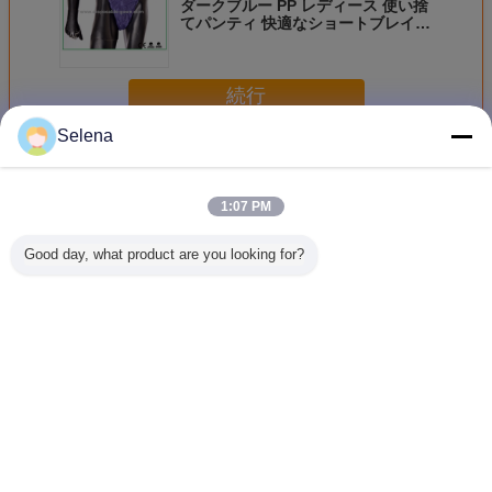
ダークブルー PP レディース 使い捨
てパンティ 快適なショートブレイク
パンツ
続行
Selena
一回用パンツ
多く
1:07 PM
Good day, what product are you looking for?
防護用タング 弾性
美容センター/サウ
防水 透気 柔軟性
ソーナや病
腰の使い捨てパン
ナ用 透気性のある
使い捨て 試験 ポ
い防塵用 
ツ/使い捨てパンツ
女性用 脱着用 タ
リプロピレン ショ
ショート
ング
ートパンツ
言語を変えて下さい
Japanese