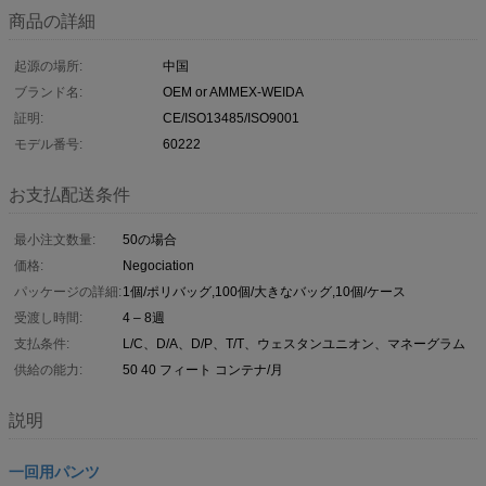
商品の詳細
起源の場所:
中国
ブランド名:
OEM or AMMEX-WEIDA
証明:
CE/ISO13485/ISO9001
モデル番号:
60222
お支払配送条件
最小注文数量:
50の場合
価格:
Negociation
パッケージの詳細:
1個/ポリバッグ,100個/大きなバッグ,10個/ケース
受渡し時間:
4 – 8週
支払条件:
L/C、D/A、D/P、T/T、ウェスタンユニオン、マネーグラム
供給の能力:
50 40 フィート コンテナ/月
説明
一回用パンツ