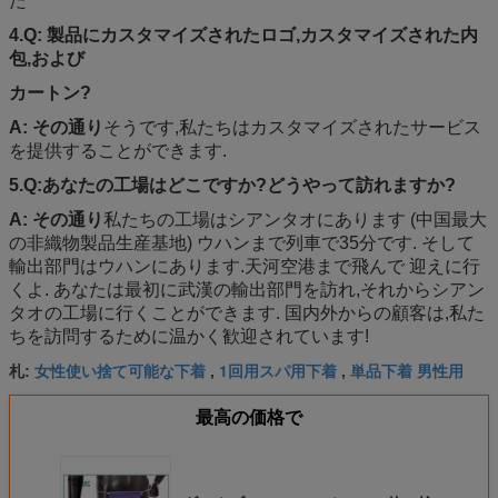
た
4.
Q: 製品にカスタマイズされたロゴ,カスタマイズされた内
包,および
カートン?
A: その通り
そうです,私たちはカスタマイズされたサービス
を提供することができます.
5.
Q:あなたの工場はどこですか?どうやって訪れますか?
A: その通り
私たちの工場はシアンタオにあります (中国最大
の非織物製品生産基地) ウハンまで列車で35分です. そして
輸出部門はウハンにあります.天河空港まで飛んで 迎えに行
くよ. あなたは最初に武漢の輸出部門を訪れ,それからシアン
タオの工場に行くことができます. 国内外からの顧客は,私た
ちを訪問するために温かく歓迎されています!
女性使い捨て可能な下着
1回用スパ用下着
単品下着 男性用
札:
,
,
最高の価格で