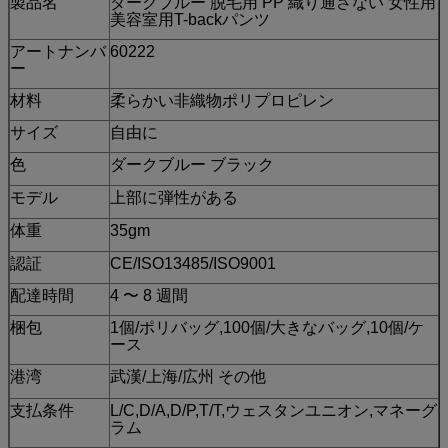
製品名
ダークブルー 脱毛用 PP 織り通さない 女性用
美容室用T-backパンツ
アートナンバ
60222
ー
材料
柔らかい非織物ポリプロピレン
サイズ
自由に
色
ダークブルー ブラック
モデル
上部に弾性がある
体重
35gm
認証
CE/ISO13485/ISO9001
配達時間
4 〜 8 週間
梱包
1個/ポリバッグ,100個/大きなバッグ,10個/ケ
ース
港湾
武漢/上海/広州 その他
支払条件
L/C,D/A,D/P,T/T,ウェスタンユニオン,マネーグ
ラム