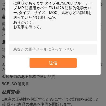
ビューティスパ,サロン,サウナ,マッサージなどで広く使用さ
れています.
記述:
男性用Tバックパンツは,環境にやさしい,軽量,快適で皮膚に
害のないポリプロピレン材料で作られています.使い捨てパ
ンツとして,美容院,マッサージスパ,サウナなど
選択する理由:
1無料サンプル
2出産地 シアンタオ メーカー
送信
3. 色,サイズ,重量とパッケージは,カスタマイズすることがで
きます
4. 競争力のある価格で良い品質
5CE,ISO 証明書
品質管理:
1生産の正確性を保証するために,すべての詳細を確認した
後,我々は商品の生産を準備を開始します.