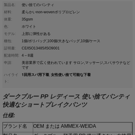
製品名:
使い捨てのパンティ
材料:
柔らかいnon-wovenポリプロピレン
体重:
35gsm
色:
ホワイト
モデル:
上部に弾性がある
梱包:
1個/ポリバッグ,100個/大きなバッグ,10個/ケース
証明書:
CE/ISO13485/ISO9001
配達時間:
4 – 8週
申請:
美容業界で広く使われています サロン,マッサージ,スパ,サウナなど
です
1回用スパ用下着
女性使い捨て可能な下着
ハイライ
,
ト:
ダークブルー PP レディース 使い捨てパンティ
快適なショートブレイクパンツ
仕様:
ブランド名
OEM または AMMEX-WEIDA