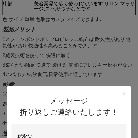
申請
美容業界で広く使われています サロン,マッサ
ージ,スパ,サウナなどです
色,サイズ,重量,包装はカスタマイズできます.
製品メリット
1スプーンボンドポリプロピレン非織布は 耐久性があり 透
気性があり 快適性を高めることができます
2縫製技術を使って 快適に履く
3柔らかい触覚 快適で 透ける 皮膚にアレルギー反応がない
4スパ,ホテル,飲食店,日常使用に適しています
特徴:
1使い捨て品
メッセージ
2軽量
折り返しご連絡いたします！
3ラテックスフリー
4快適に
適用: